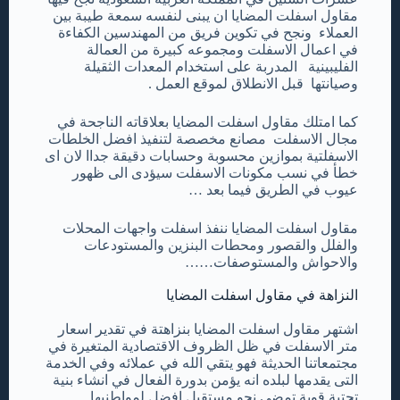
مقاول اسفلت المضايا ان يبنى لنفسه سمعة طيبة بين
العملاء ونجح في تكوين فريق من المهندسين الكفاءة
في اعمال الاسفلت ومجموعه كبيرة من العمالة
الفليبينية المدربة على استخدام المعدات الثقيلة
وصيانتها قبل الانطلاق لموقع العمل .
كما امتلك مقاول اسفلت المضايا بعلاقاته الناجحة في
مجال الاسفلت مصانع مخصصة لتنفيذ افضل الخلطات
الاسفلتية بموازين محسوبة وحسابات دقيقة جداا لان اى
خطأ في نسب مكونات الاسفلت سيؤدى الى ظهور
عيوب في الطريق فيما بعد …
مقاول اسفلت المضايا ننفذ اسفلت واجهات المحلات
والفلل والقصور ومحطات البنزين والمستودعات
والاحواش والمستوصفات……
النزاهة في مقاول اسفلت المضايا
اشتهر مقاول اسفلت المضايا بنزاهتة في تقدير اسعار
متر الاسفلت في ظل الظروف الاقتصادية المتغيرة في
مجتمعاتنا الحديثة فهو يتقي الله في عملائه وفي الخدمة
التى يقدمها لبلده انه يؤمن بدورة الفعال في انشاء بنية
تحتية قوية تمضي نحو مستقبل افضل لمواطنيها.